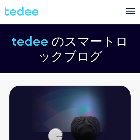
ご利用シーン
tedee
のスマートロ
ックブログ
プロダクト
ご家庭で
Smart lock
サポート
宿泊施設で
Tedee PRO
ブログ
ビジネスで
Accessories