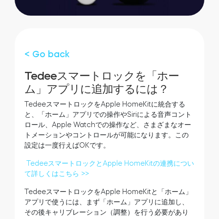
お近くの販売店
ログイン
Tedee Bridge
スマートホーム・インテグレーション
< Go back
Tedeeスマートロックを「ホー
tedee door sensor
ム」アプリに追加するには？
TedeeスマートロックをApple HomeKitに統合する
と、「ホーム」アプリでの操作やSiriによる音声コント
ロール、Apple Watchでの操作など、さまざまなオー
Home access
トメーションやコントロールが可能になります。この
設定は一度行えばOKです。
Tedee Keypad PRO
TedeeスマートロックとApple HomeKitの連携につい
て詳しくはこちら >>
TedeeスマートロックをApple HomeKitと「ホーム」
アプリで使うには、まず「ホーム」アプリに追加し、
その後キャリブレーション（調整）を行う必要があり