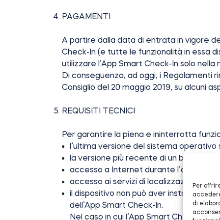
PAGAMENTI
A partire dalla data di entrata in vigore d
Check-In (e tutte le funzionalità in essa di
utilizzare l’App Smart Check-In solo nell
Di conseguenza, ad oggi, i Regolamenti ri
Consiglio del 20 maggio 2019, su alcuni aspe
REQUISITI TECNICI
Per garantire la piena e ininterrotta funzi
l’ultima versione del sistema operati
la versione più recente di un browser w
accesso a Internet durante l’accesso a
accesso ai servizi di localizzazione dur
Per offri
il dispositivo non può aver installato 
accedere 
di elabor
dell’App Smart Check-In.
acconsent
Nel caso in cui l’App Smart Check-In veng