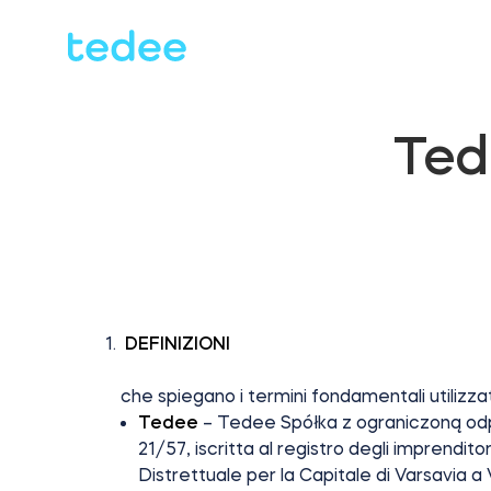
COME FUNZIONA?
PRODOTTI
Ted
DEFINIZIONI
che spiegano i termini fondamentali utilizzat
Tedee
– Tedee Spółka z ograniczoną odpo
21/57, iscritta al registro degli imprendit
Distrettuale per la Capitale di Varsavia a