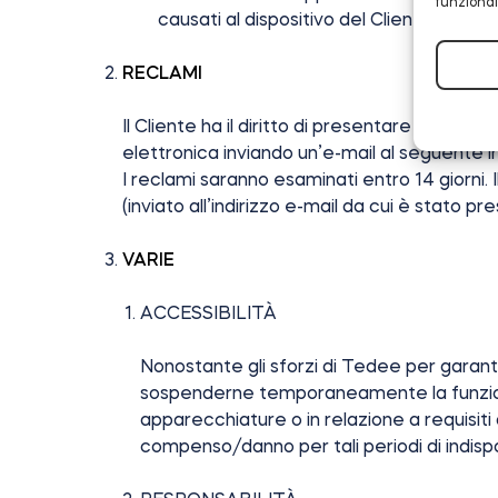
funzional
causati al dispositivo del Cliente o al so
RECLAMI
Il Cliente ha il diritto di presentare un re
elettronica inviando un’e-mail al seguente in
I reclami saranno esaminati entro 14 giorni.
(inviato all’indirizzo e-mail da cui è stato pr
VARIE
ACCESSIBILITÀ
Nonostante gli sforzi di Tedee per garanti
sospenderne temporaneamente la funzionali
apparecchiature o in relazione a requisiti
compenso/danno per tali periodi di indispo