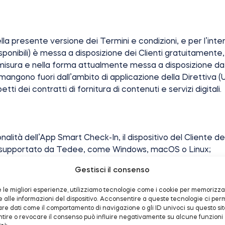
ella presente versione dei Termini e condizioni, e per l’int
sponibili) è messa a disposizione dei Clienti gratuitamente, 
a misura e nella forma attualmente messa a disposizione da
mangono fuori dall’ambito di applicazione della Direttiva
tti dei contratti di fornitura di contenuti e servizi digitali.
onalità dell’App Smart Check-In, il dispositivo del Cliente d
vo supportato da Tedee, come Windows, macOS o Linux;
eb che supporti i cookie e JavaScript (come Google Chrome
Gestisci il consenso
ll’App Smart Check-In;
ante le sessioni attive dell’App Smart Check-In (se applicab
re le migliori esperienze, utilizziamo tecnologie come i cookie per memorizz
alcun software (ad esempio, estensioni del browser web) ch
alle informazioni del dispositivo. Acconsentire a queste tecnologie ci per
are dati come il comportamento di navigazione o gli ID univoci su questo sit
ire o revocare il consenso può influire negativamente su alcune funzioni
a installata in condizioni che violano i requisiti di cui so