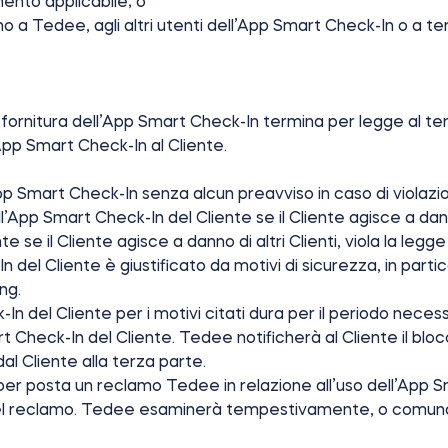
mento applicabile; o
 a Tedee, agli altri utenti dell’App Smart Check-In o a ter
a fornitura dell’App Smart Check-In termina per legge al te
App Smart Check-In al Cliente.
’App Smart Check-In senza alcun preavviso in caso di violaz
ll’App Smart Check-In del Cliente se il Cliente agisce a dan
 se il Cliente agisce a danno di altri Clienti, viola la legg
 del Cliente è giustificato da motivi di sicurezza, in parti
ing.
In del Cliente per i motivi citati dura per il periodo necess
t Check-In del Cliente. Tedee notificherà al Cliente il blo
 dal Cliente alla terza parte.
per posta un reclamo Tedee in relazione all’uso dell’App S
del reclamo. Tedee esaminerà tempestivamente, o comunque