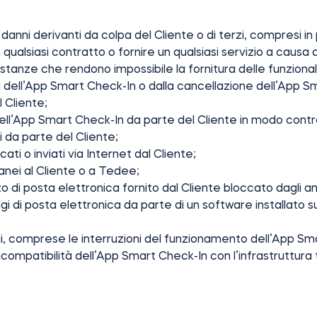
anni derivanti da colpa del Cliente o di terzi, compresi in 
 qualsiasi contratto o fornire un qualsiasi servizio a causa de
ostanze che rendono impossibile la fornitura delle funzion
ra dell’App Smart Check-In o dalla cancellazione dell’App Sm
l Cliente;
dell’App Smart Check-In da parte del Cliente in modo contra
rzi da parte del Cliente;
ati o inviati via Internet dal Cliente;
tranei al Cliente o a Tedee;
izzo di posta elettronica fornito dal Cliente bloccato dagli a
i di posta elettronica da parte di un software installato sul
ni, comprese le interruzioni del funzionamento dell’App S
 o incompatibilità dell’App Smart Check-In con l’infrastruttur