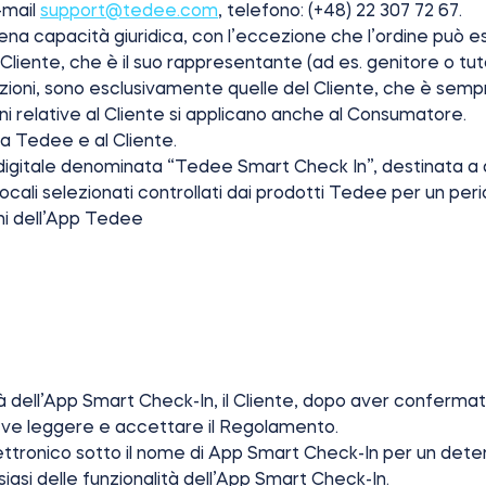
-mail
support@tedee.com
, telefono: (+48) 22 307 72 67.
iena capacità giuridica, con l’eccezione che l’ordine può e
Cliente, che è il suo rappresentante (ad es. genitore o tutor
zioni, sono esclusivamente quelle del Cliente, che è sem
ni relative al Cliente si applicano anche al Consumatore.
 a Tedee e al Cliente.
igitale denominata “Tedee Smart Check In”, destinata a d
ocali selezionati controllati dai prodotti Tedee per un pe
ni dell’App Tedee
 dell’App Smart Check-In, il Cliente, dopo aver confermato d
deve leggere e accettare il Regolamento.
 elettronico sotto il nome di App Smart Check-In per un det
lsiasi delle funzionalità dell’App Smart Check-In.