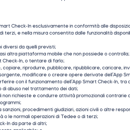
App Smart Check-In esclusivamente in conformità alle disposiz
ti di terzi, e nella misura consentita dalle funzionalità dis
 diversi da quelli previsti;
iasi altra piattaforma mobile che non possiede o controlla
 Check-In, o tentare di farlo;
, copiare, riprodurre, pubblicare, ripubblicare, caricare, i
ce sorgente, modificare o creare opere derivate dell’App S
ferire con il funzionamento dell’App Smart Check-In, tra cu
po di abuso nel trattamento dei dati;
 non richieste e condurre attività promozionali contrarie a
o programmi;
anzioni, procedimenti giudiziari, azioni civili o altre respo
tà o le normali operazioni di Tedee o di terzi;
k-In da parte di altri;