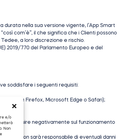
era durata nella sua versione vigente, l’App Smart
“così com’è”, il che significa che i Clienti possono
 Tedee, a loro discrezione e rischio.
 (UE) 2019/770 del Parlamento Europeo e del
eve soddisfare i seguenti requisiti:
, Mozilla Firefox, Microsoft Edge o Safari);
ile)
are e/o
e possa influire negativamente sul funzionamento
metterà
o. Non
 e
pra, Tedee non sarà responsabile di eventuali danni