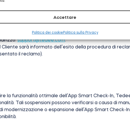
ità.
ftware installato su di esso.
Accettare
clamo relativo al funzionamento dell’App Smart Check-In. I 
Politica dei cookie
Politica sulla Privacy
dirizzo:
support@tedee.com
.
 Il Cliente sarà informato dell’esito della procedura di re
esentato il reclamo).
re la funzionalità ottimale dell’App Smart Check-In, Tedee n
tà. Tali sospensioni possono verificarsi a causa di manut
 di modernizzazione o espansione dell’App Smart Check-In. I
nibilità.