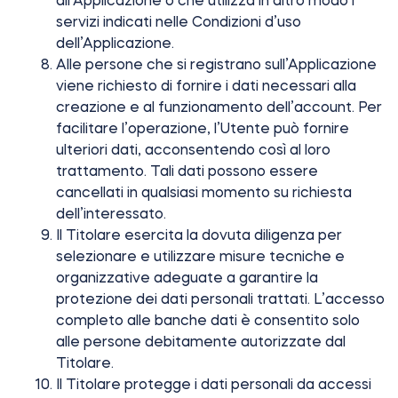
all’Applicazione o che utilizza in altro modo i
servizi indicati nelle Condizioni d’uso
dell’Applicazione.
Alle persone che si registrano sull’Applicazione
Modulo relè intelligente BleBox
viene richiesto di fornire i dati necessari alla
creazione e al funzionamento dell’account. Per
facilitare l’operazione, l’Utente può fornire
ulteriori dati, acconsentendo così al loro
Tedee Dry Contact
trattamento. Tali dati possono essere
cancellati in qualsiasi momento su richiesta
dell’interessato.
Il Titolare esercita la dovuta diligenza per
selezionare e utilizzare misure tecniche e
Tedee GO2
organizzative adeguate a garantire la
protezione dei dati personali trattati. L’accesso
Acquista ora
completo alle banche dati è consentito solo
alle persone debitamente autorizzate dal
Titolare.
Il Titolare protegge i dati personali da accessi