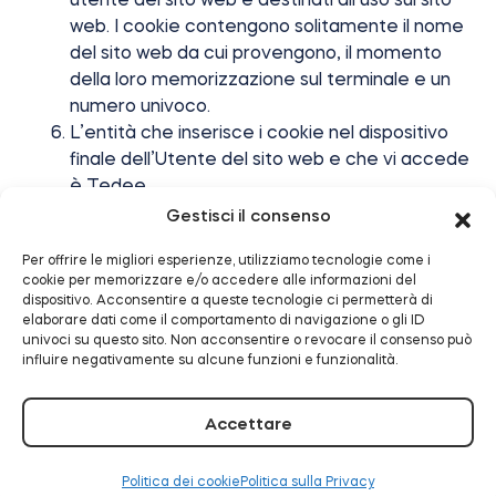
web. I cookie contengono solitamente il nome
del sito web da cui provengono, il momento
della loro memorizzazione sul terminale e un
numero univoco.
L’entità che inserisce i cookie nel dispositivo
finale dell’Utente del sito web e che vi accede
è Tedee.
I cookie sono utilizzati al fine di:
Gestisci il consenso
adattare il contenuto del sito web alle
Per offrire le migliori esperienze, utilizziamo tecnologie come i
preferenze dell’Utente e ottimizzare l’uso
cookie per memorizzare e/o accedere alle informazioni del
dei siti web; in particolare, questi file
dispositivo. Acconsentire a queste tecnologie ci permetterà di
consentono il riconoscimento del dispositivo
elaborare dati come il comportamento di navigazione o gli ID
univoci su questo sito. Non acconsentire o revocare il consenso può
dell’utente del sito web e la visualizzazione
influire negativamente su alcune funzioni e funzionalità.
appropriata del sito web, adattata alle sue
esigenze individuali;
Accettare
creazione di statistiche che aiutano a capire
come gli utenti del Sito web utilizzano i siti
web, consentendo di migliorarne la struttura
Politica dei cookie
Politica sulla Privacy