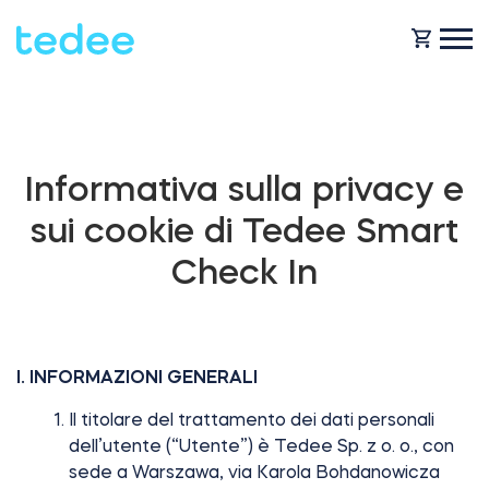
COME FUNZIONA?
Informativa sulla privacy e
PRODOTTI
Casa
sui cookie di Tedee Smart
Check In
Serraturas
NEGOZIO
Noleggio
Tedee GO
I. INFORMAZIONI GENERALI
ASSISTENZA
Il titolare del trattamento dei dati personali
dell’utente (“Utente”) è Tedee Sp. z o. o., con
Business
Tedee GO2
sede a Warszawa, via Karola Bohdanowicza
BLOG