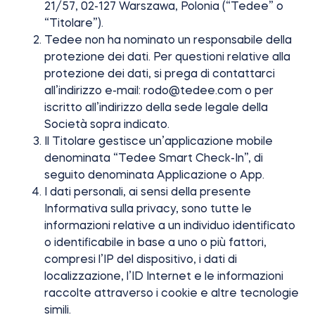
21/57, 02-127 Warszawa, Polonia (“Tedee” o
“Titolare”).
Tedee non ha nominato un responsabile della
Integrazioni
protezione dei dati. Per questioni relative alla
LOCALIZZATORE DI NEGOZI
Tedee PRO
protezione dei dati, si prega di contattarci
ACCEDI
all’indirizzo e-mail:
rodo@tedee.com
o per
ACQUISTA ORA
iscritto all’indirizzo della sede legale della
Società sopra indicato.
Accessori
Il Titolare gestisce un’applicazione mobile
denominata “Tedee Smart Check-In”, di
seguito denominata Applicazione o App.
Tedee Bridge
I dati personali, ai sensi della presente
Informativa sulla privacy, sono tutte le
informazioni relative a un individuo identificato
o identificabile in base a uno o più fattori,
compresi l’IP del dispositivo, i dati di
Door Sensor
localizzazione, l’ID Internet e le informazioni
raccolte attraverso i cookie e altre tecnologie
simili.