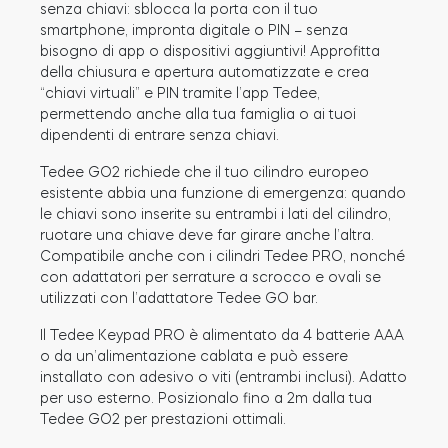
senza chiavi: sblocca la porta con il tuo
smartphone, impronta digitale o PIN – senza
bisogno di app o dispositivi aggiuntivi! Approfitta
della chiusura e apertura automatizzate e crea
“chiavi virtuali” e PIN tramite l’app Tedee,
permettendo anche alla tua famiglia o ai tuoi
dipendenti di entrare senza chiavi.
Tedee GO2 richiede che il tuo cilindro europeo
esistente abbia una funzione di emergenza: quando
le chiavi sono inserite su entrambi i lati del cilindro,
ruotare una chiave deve far girare anche l’altra.
Compatibile anche con i cilindri Tedee PRO, nonché
con adattatori per serrature a scrocco e ovali se
utilizzati con l’adattatore Tedee GO bar.
Il Tedee Keypad PRO è alimentato da 4 batterie AAA
o da un’alimentazione cablata e può essere
installato con adesivo o viti (entrambi inclusi). Adatto
per uso esterno. Posizionalo fino a 2m dalla tua
Tedee GO2 per prestazioni ottimali.