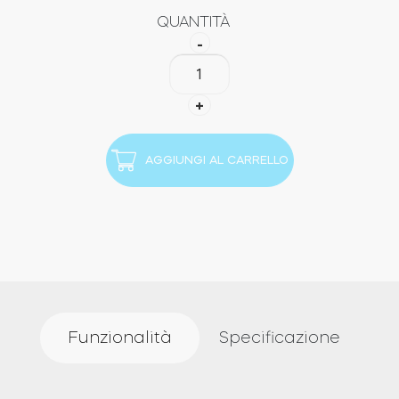
QUANTITÀ
-
Tedee
GO2
+
Door
Sensor
Tastierino
AGGIUNGI AL CARRELLO
Bundle
quantità
Funzionalità
Specificazione