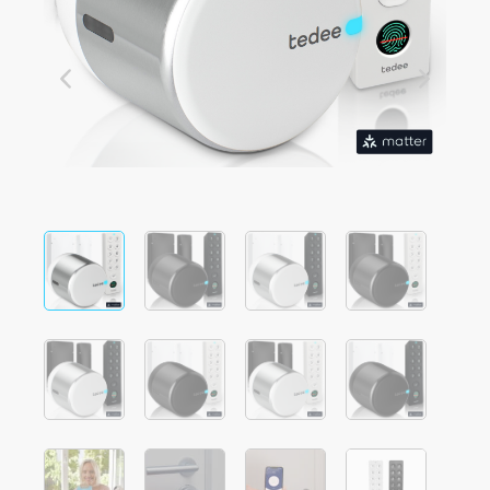
Integrazioni
LOCALIZZATORE DI NEGOZI
Tedee PRO
ACCEDI
ACQUISTA ORA
Accessori
Tedee Bridge
Door Sensor