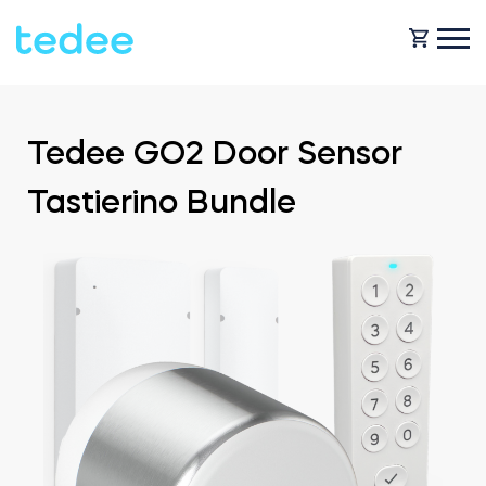
COME FUNZIONA?
Tedee GO2 Door Sensor
Tastierino Bundle
PRODOTTI
Casa
Serraturas
NEGOZIO
Noleggio
Tedee GO
ASSISTENZA
Business
Tedee GO2
BLOG