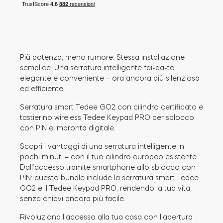
Modulo relè intelligente BleBox
Più potenza, meno rumore. Stessa installazione
semplice. Una serratura intelligente fai-da-te,
elegante e conveniente – ora ancora più silenziosa
ed efficiente.
Tedee Dry Contact
Serratura smart Tedee GO2 con cilindro certificato e
tastierino wireless Tedee Keypad PRO per sblocco
con PIN e impronta digitale.
Tedee GO2
Scopri i vantaggi di una serratura intelligente in
pochi minuti – con il tuo cilindro europeo esistente.
Dall’accesso tramite smartphone allo sblocco con
Acquista ora
PIN: questo bundle include la serratura smart Tedee
GO2 e il Tedee Keypad PRO, rendendo la tua vita
senza chiavi ancora più facile.
Rivoluziona l’accesso alla tua casa con l’apertura