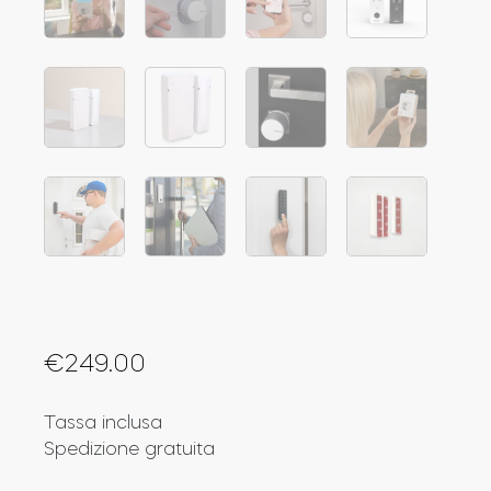
Cilindri
Adattatori
Casa acces
Tedee Keypad PRO
€
249.00
Tassa inclusa
Spedizione gratuita
Tedee Biometric Module