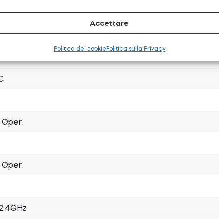
Accettare
Politica dei cookie
Politica sulla Privacy
7.5 x 16 mm
C
y Open
y Open
 2.4GHz