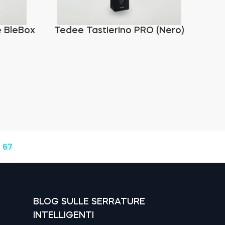
e BleBox
Tedee Tastierino PRO (Nero)
Tedee
 67
BLOG SULLE SERRATURE
INTELLIGENTI