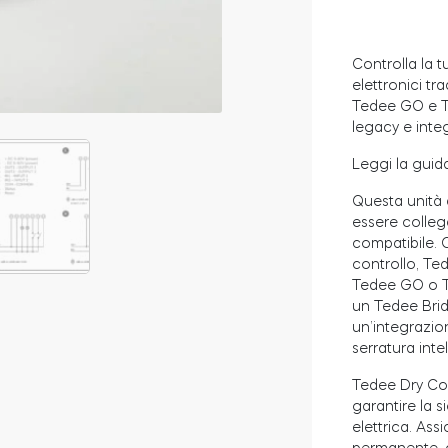
Controlla la t
elettronici
tra
Tedee GO e Ted
legacy e integ
Leggi la guid
Questa unità 
essere colleg
compatibile. 
controllo, Ted
Tedee GO o T
un Tedee Brid
un’integrazio
serratura inte
Tedee Dry Con
garantire la s
elettrica. Assi