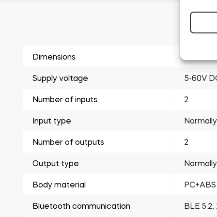
Dimensions
44.5 x 5
Supply voltage
5-60V D
Number of inputs
2
Input type
Normall
Number of outputs
2
Output type
Normall
Body material
PC+ABS
Bluetooth communication
BLE 5.2,