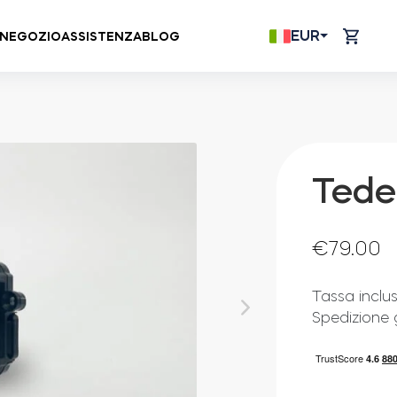
EUR
NEGOZIO
ASSISTENZA
BLOG
Tede
€
79.00
Tassa inclu
Spedizione 