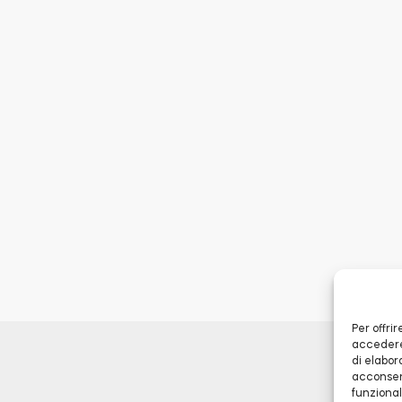
Per offri
accedere 
di elabor
acconsent
funzional