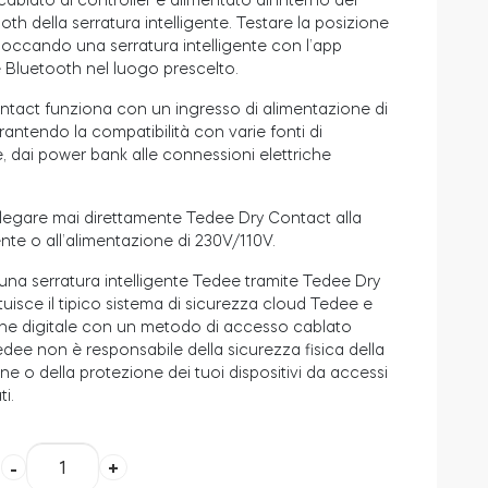
blato al controller e alimentato all’interno del
th della serratura intelligente. Testare la posizione
loccando una serratura intelligente con l’app
 Bluetooth nel luogo prescelto.
tact funziona con un ingresso di alimentazione di
antendo la compatibilità con varie fonti di
, dai power bank alle connessioni elettriche
legare mai direttamente Tedee Dry Contact alla
nte o all’alimentazione di 230V/110V.
i una serratura intelligente Tedee tramite Tedee Dry
uisce il tipico sistema di sicurezza cloud Tedee e
one digitale con un metodo di accesso cablato
edee non è responsabile della sicurezza fisica della
one o della protezione dei tuoi dispositivi da accessi
i.
Tedee
-
+
Dry