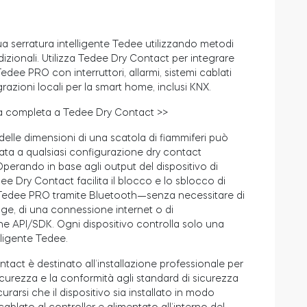
ua serratura intelligente Tedee utilizzando
metodi
dizionali
. Utilizza Tedee Dry Contact per integrare
ee PRO con interruttori, allarmi, sistemi cablati
razioni locali per la smart home, inclusi KNX.
a completa a Tedee Dry Contact >>
delle dimensioni di una scatola di fiammiferi può
ata a qualsiasi configurazione dry contact
Operando in base agli output del dispositivo di
ee Dry Contact facilita il blocco e lo sblocco di
edee PRO tramite Bluetooth—senza necessitare di
ge, di una connessione internet o di
ne API/SDK. Ogni dispositivo controlla solo una
lligente Tedee.
tact è destinato all’installazione professionale per
icurezza e la conformità agli standard di sicurezza
curarsi che il dispositivo sia installato in modo