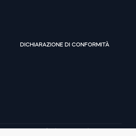
DICHIARAZIONE DI CONFORMITÀ
© tedee 2025. Tutti i diritti riservati.
Google, Google Play e YouTube sono marchi di Google LLC.