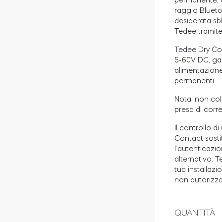
permanente, ca
raggio Bluetoo
desiderata sb
Tedee tramite
Tedee Dry Con
5-60V DC, gar
alimentazione
permanenti.
Nota: non col
presa di corre
Il controllo d
Contact sostit
l’autenticazi
alternativo. T
tua installazi
non autorizzat
QUANTITÀ