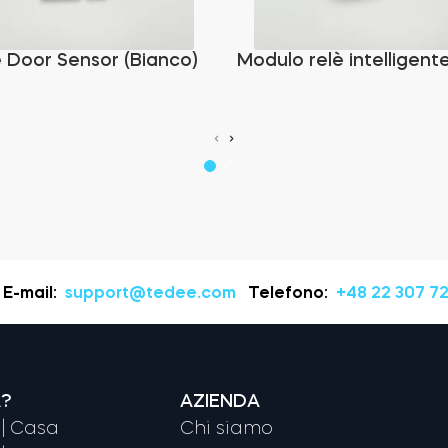
 Door Sensor (Bianco)
Modulo relè intelligent
‹
›
E-mail:
support@tedee.com
Telefono:
+48 22 307 72
A?
AZIENDA
| Casa
Chi siamo