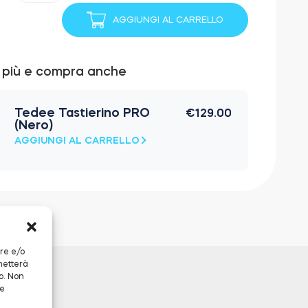
Contact
AGGIUNGI AL CARRELLO
quantità
i più e compra anche
Tedee Tastierino PRO
€
129.00
(Nero)
AGGIUNGI AL CARRELLO
are e/o
metterà
o. Non
 e