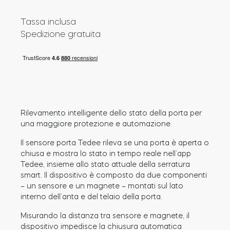
Cilindri
Tassa inclusa
Spedizione gratuita
Adattatori
Rilevamento intelligente dello stato della porta per
una maggiore protezione e automazione.
Casa acces
Il sensore porta Tedee rileva se una porta è aperta o
chiusa e mostra lo stato in tempo reale nell’app
Tedee Keypad PRO
Tedee, insieme allo stato attuale della serratura
smart. Il dispositivo è composto da due componenti
– un sensore e un magnete – montati sul lato
interno dell’anta e del telaio della porta.
Misurando la distanza tra sensore e magnete, il
Tedee Biometric Module
dispositivo impedisce la chiusura automatica