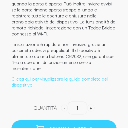
quando la porta è aperta. Può inoltre inviare avvisi
se la porta rimane aperta troppo a lungo e
registrare tutte le aperture e chiusure nella
cronologia attività del dispositivo. La funzionalità da
Modulo relè intelligente BleBox
remoto richiede l’integrazione con un Tedee Bridge
connesso al Wi-Fi.
L’installazione è rapida e non invasiva grazie ai
cuscinetti adesivi preapplicati. Il dispositivo è
Tedee Dry Contact
alimentato da una batteria CR2032, che garantisce
fino a due anni di funzionamento senza
manutenzione.
Clicca qui per visualizzare la guida completa del
Tedee GO2
dispositivo.
Acquista ora
Tedee
QUANTITÀ
-
+
Door
Sensor
(Nero)