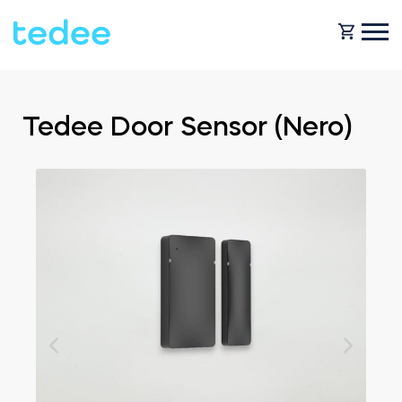
COME FUNZIONA?
Tedee Door Sensor (Nero)
PRODOTTI
Casa
Serraturas
NEGOZIO
Noleggio
Tedee GO
ASSISTENZA
Business
Tedee GO2
BLOG