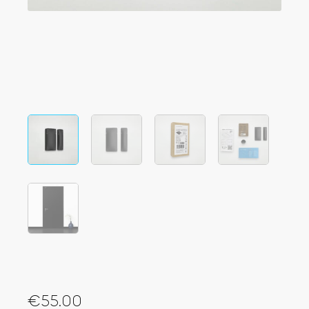
Integrazioni
LOCALIZZATORE DI NEGOZI
Tedee PRO
ACCEDI
ACQUISTA ORA
Accessori
Tedee Bridge
Door Sensor
€
55.00