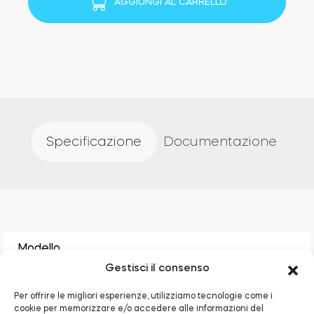
AGGIUNGI AL CARRELLO
quantità
Specificazione
Documentazione
Modello
Gestisci il consenso
TDSV1.0
Per offrire le migliori esperienze, utilizziamo tecnologie come i
Dimensioni del sensore
cookie per memorizzare e/o accedere alle informazioni del