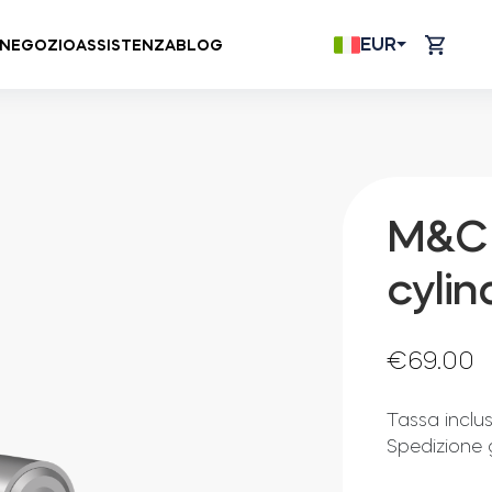
EUR
NEGOZIO
ASSISTENZA
BLOG
M&C 
cylin
€
69.00
Tassa inclu
Spedizione 