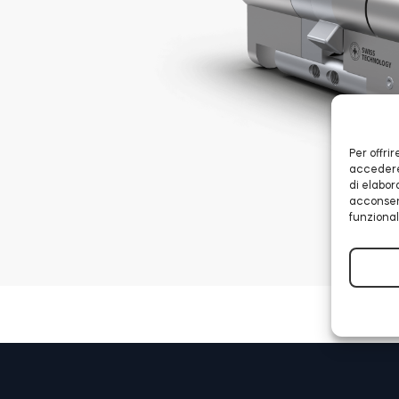
Per offri
accedere 
di elabor
acconsent
funzional