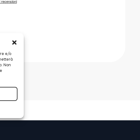
are e/o
metterà
o. Non
 e
 67