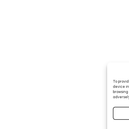
To provid
device in
browsing 
adversely