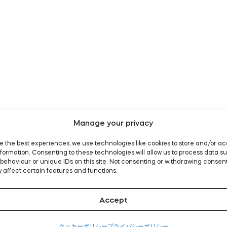
Manage your privacy
e the best experiences, we use technologies like cookies to store and/or a
formation. Consenting to these technologies will allow us to process data s
behaviour or unique IDs on this site. Not consenting or withdrawing consen
 affect certain features and functions.
Accept
クッキーポリシー
プライバシーポリシー