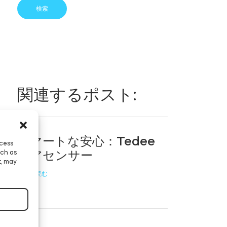
関連するポスト:
スマートな安心：Tedee
ccess
ドアセンサー
uch as
t, may
続きを読む