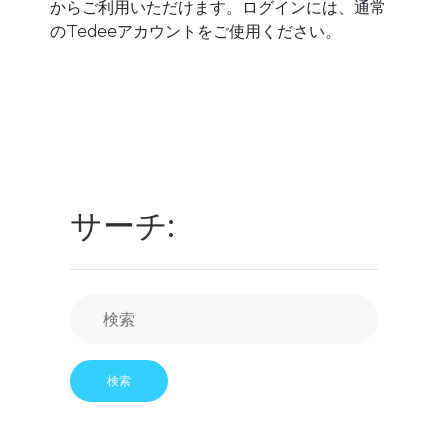
お近くの販売店
からご利用いただけます。ログインには、通常
ログイン
のTedeeアカウントをご使用ください。
Tedee Bridge
スマートホーム・インテグレーション
tedee door sensor
サーチ:
Home access
Tedee Keypad PRO