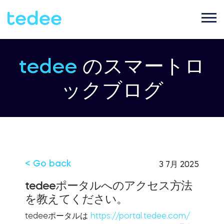
ご利用シーン
tedee
のスマートロ
ックブログ
プロダクト
ご家庭で
Smart lock
サポート
宿泊施設で
Tedee PRO
< Go back
3 7月 2025
ブログ
tedeeポータルへのアクセス方法
を教えてください。
ビジネスで
Accessories
tedeeポータルは
https://portal.tedee.com/