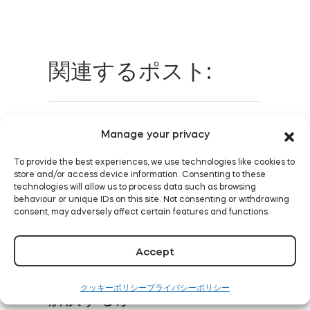
関連するポスト:
スマートな安心：Tedeeド
Manage your privacy
アセンサー
To provide the best experiences, we use technologies like cookies to
store and/or access device information. Consenting to these
続きを読む
technologies will allow us to process data such as browsing
behaviour or unique IDs on this site. Not consenting or withdrawing
consent, may adversely affect certain features and functions.
Accept
スマートロックがビジネス
の入退室管理をどのように
クッキーポリシー
プライバシーポリシー
解決するか