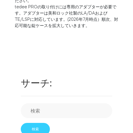
ださい。
お近くの販売店
tedee PROの取り付けには専用のアダプターが必要で
ログイン
す。アダプターは美和ロック社製のLA/DAおよび
Tedee Bridge
TE/LSPに対応しています。(2026年7月時点）順次、対
スマートホーム・インテグレーション
応可能な錠ケースを拡大していきます。
tedee door sensor
Home access
サーチ:
Tedee Keypad PRO