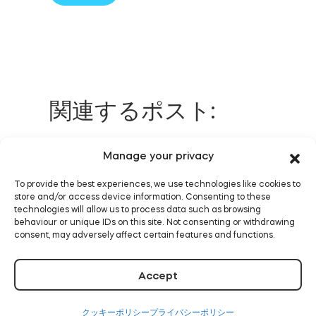
関連するポスト:
Manage your privacy
スマートな安心：Tedeeド
To provide the best experiences, we use technologies like cookies to
アセンサー
store and/or access device information. Consenting to these
technologies will allow us to process data such as browsing
続きを読む
behaviour or unique IDs on this site. Not consenting or withdrawing
consent, may adversely affect certain features and functions.
Accept
スマートロックがビジネス
クッキーポリシー
プライバシーポリシー