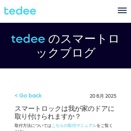
ご利用シーン
tedee
のスマートロ
ックブログ
プロダクト
ご家庭で
Smart lock
サポート
宿泊施設で
Tedee PRO
< Go back
20 6月 2025
ブログ
スマートロックは我が家のドアに
取り付けられますか？
ビジネスで
Accessories
取付方法については
こちらの取付マニュアル
をご覧く