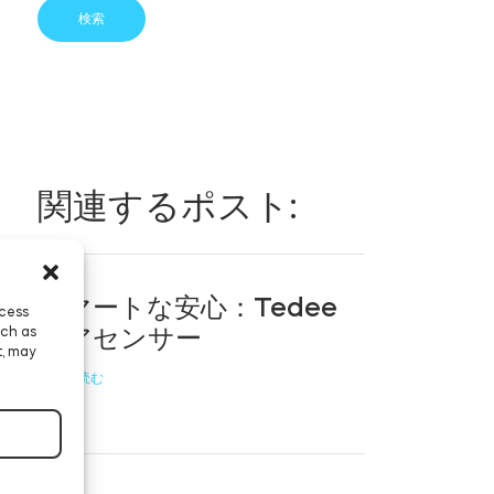
関連するポスト:
スマートな安心：Tedee
ccess
ドアセンサー
uch as
t, may
続きを読む