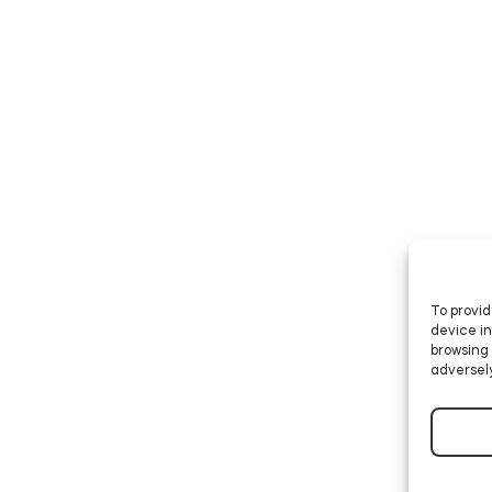
To provid
device in
browsing 
adversely