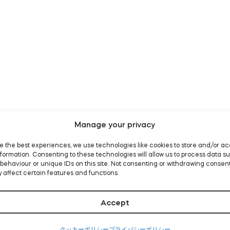
Manage your privacy
e the best experiences, we use technologies like cookies to store and/or a
formation. Consenting to these technologies will allow us to process data s
behaviour or unique IDs on this site. Not consenting or withdrawing consen
 affect certain features and functions.
Accept
クッキーポリシー
プライバシーポリシー