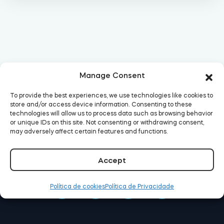
Acesso à casa
Tedee Keypad PRO
Manage Consent
To provide the best experiences, we use technologies like cookies to
Tedee Biometric Module
store and/or access device information. Consenting to these
technologies will allow us to process data such as browsing behavior
or unique IDs on this site. Not consenting or withdrawing consent,
may adversely affect certain features and functions.
Teclado
Accept
Política de cookies
Política de Privacidade
Tedee GO2