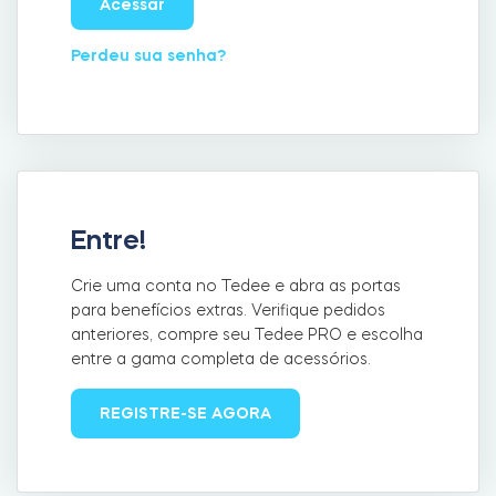
Acessar
LOCALIZADOR DE LOJAS
LOGIN
Perdeu sua senha?
COMPRE AGORA
Integrações
Accesorries
Tedee Bridge
Entre!
Crie uma conta no Tedee e abra as portas
Cilindros
para benefícios extras. Verifique pedidos
anteriores, compre seu Tedee PRO e escolha
entre a gama completa de acessórios.
Adaptadores
REGISTRE-SE AGORA