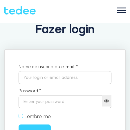
Fazer login
COMO FUNCIONA?
PRODUTOS
Casa
Nome de usuário ou e-mail
*
Fechaduras
SUPORTE
Aluguel
Password
*
Tedee GO2
LOJA
Lembre-me
Empresa
Tedee PRO