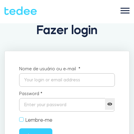
Fazer login
COMO FUNCIONA?
PRODUTOS
Casa
Nome de usuário ou e-mail
*
Fechaduras
SUPORTE
Aluguel
Password
*
Tedee GO2
LOJA
Lembre-me
Empresa
Tedee PRO