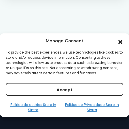
Acesso à casa
Tedee Keypad PRO
Manage Consent
To provide the best experiences, we use technologies like cookies to
store and/or access device information. Consenting to these
Tedee Biometric Module
technologies will allow us to process data such as browsing behavior
or unique IDs on this site. Not consenting or withdrawing consent,
may adversely affect certain features and functions.
Accept
Teclado
Política de cookies Store in
Política de Privacidade Store in
Sintra
Sintra
Tedee GO2