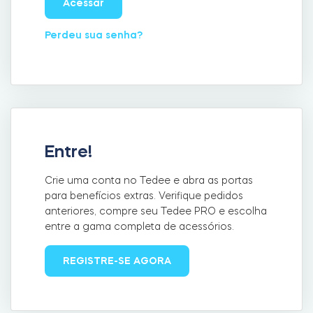
Acessar
LOCALIZADOR DE LOJAS
LOGIN
Perdeu sua senha?
COMPRE AGORA
Integrações
Accesorries
Tedee Bridge
Entre!
Crie uma conta no Tedee e abra as portas
Cilindros
para benefícios extras. Verifique pedidos
anteriores, compre seu Tedee PRO e escolha
entre a gama completa de acessórios.
Adaptadores
REGISTRE-SE AGORA