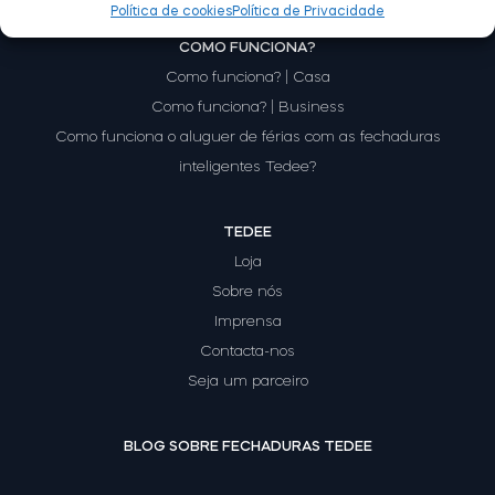
Política de cookies
Política de Privacidade
COMO FUNCIONA?
Como funciona? | Casa
Módulo BleBox Smart Relay
Como funciona? | Business
Como funciona o aluguer de férias com as fechaduras
inteligentes Tedee?
Tedee Dry Contact
TEDEE
Loja
Sobre nós
Imprensa
Tedee GO2
Contacta-nos
Seja um parceiro
Comprar agora
BLOG SOBRE FECHADURAS TEDEE