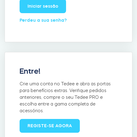
Iniciar sessão
Perdeu a sua senha?
Integrações
LOCALIZADOR DE LOJAS
Tedee PRO
LOGIN
COMPRAR AGORA
Accesorries
Entre!
Tedee Bridge
Crie uma conta no Tedee e abra as portas
para benefícios extras. Verifique pedidos
anteriores, compre o seu Tedee PRO e
escolha entre a gama completa de
acessórios.
Door Sensor
REGISTE-SE AGORA