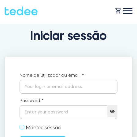
Iniciar sessão
COMO FUNCIONA?
PRODUTOS
Casa
Nome de utilizador ou email
*
Fechaduras
BLOG
Aluguer
Tedee GO
Password
*
OBTENHA SUPORTE
Business
Manter sessão
Tedee GO2
LOJA