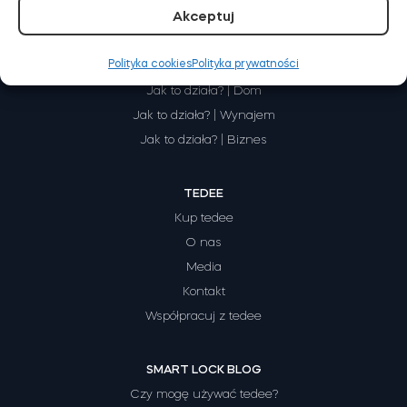
Akceptuj
Polityka cookies
Polityka prywatności
JAK TO DZIAŁA
Tedee Dry Contact
Jak to działa? | Dom
Jak to działa? | Wynajem
Jak to działa? | Biznes
Tedee GO2
TEDEE
Kup teraz
Kup tedee
O nas
Media
Kontakt
Współpracuj z tedee
SMART LOCK BLOG
Czy mogę używać tedee?