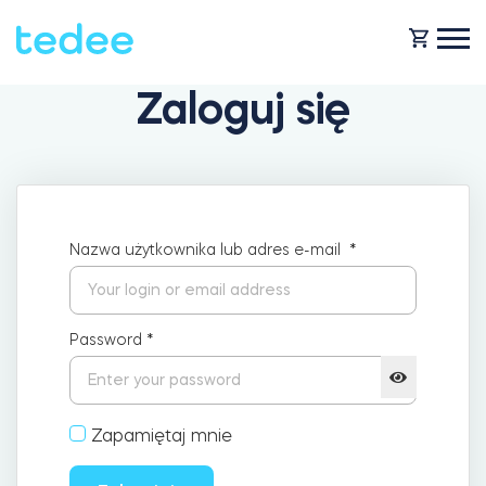
Zaloguj się
JAK TO DZIAŁA?
PRODUKTY
Dom
Nazwa użytkownika lub adres e-mail
*
Smart zamki
KUP TEDEE
Wynajem
Password
*
Tedee GO2
POMOC
Zapamiętaj mnie
Biznes
Tedee PRO
BLOG