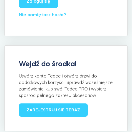
Zaloguj się
Nie pamiętasz hasła?
Integracje
Akcesoria
ZNAJDŹ SKLEP
LOGIN
KUP TERAZ
Tedee Bridge
Wejdź do środka!
Utwórz konto Tedee i otwórz drzwi do
Door Sensor
dodatkowych korzyści. Sprawdź wcześniejsze
zamówienia, kup swój Tedee PRO i wybierz
spośród pełnego zakresu akcesoriów.
Dedykowane wkładki Tedee
ZAREJESTRUJ SIĘ TERAZ