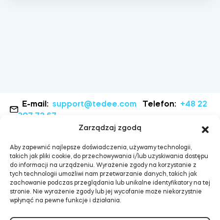
Adaptery Tedee
Dostępy do domu
Tedee Keypad PRO
E-mail:
support@tedee.com
Telefon:
+48 22
307 72 67
Zarządzaj zgodą
Aby zapewnić najlepsze doświadczenia, używamy technologii,
Tedee Biometric Module
takich jak pliki cookie, do przechowywania i/lub uzyskiwania dostępu
do informacji na urządzeniu. Wyrażenie zgody na korzystanie z
tych technologii umożliwi nam przetwarzanie danych, takich jak
zachowanie podczas przeglądania lub unikalne identyfikatory na tej
stronie. Nie wyrażenie zgody lub jej wycofanie może niekorzystnie
wpłynąć na pewne funkcje i działania.
Moduł przekaźnikowy BleBox