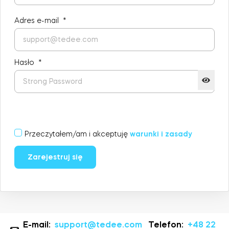
Adres e-mail
*
Integracje
Akcesoria
ZNAJDŹ SKLEP
LOGIN
Hasło
*
KUP TERAZ
Tedee Bridge
Przeczytałem/am i akceptuję
warunki i zasady
Door Sensor
Zarejestruj się
Dedykowane wkładki Tedee
E-mail:
support@tedee.com
Telefon:
+48 22