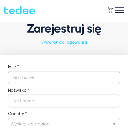
Zarejestruj się
JAK TO DZIAŁA?
Powrót do logowania
PRODUKTY
Dom
Imię
*
Smart zamki
KUP TEDEE
Wynajem
Nazwisko
*
Tedee GO2
POMOC
Country
*
Biznes
Tedee PRO
BLOG
Wybierz kraj/region…