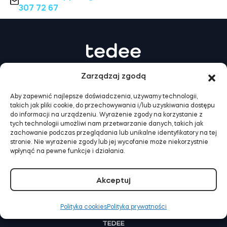
307 72 67
Adaptery Tedee
Dostępy do domu
Zarządzaj zgodą
Aby zapewnić najlepsze doświadczenia, używamy technologii,
Tedee Keypad PRO
takich jak pliki cookie, do przechowywania i/lub uzyskiwania dostępu
do informacji na urządzeniu. Wyrażenie zgody na korzystanie z
tych technologii umożliwi nam przetwarzanie danych, takich jak
zachowanie podczas przeglądania lub unikalne identyfikatory na tej
stronie. Nie wyrażenie zgody lub jej wycofanie może niekorzystnie
wpłynąć na pewne funkcje i działania.
JAK TO DZIAŁA
Tedee Biometric Module
Jak to działa? | Dom
Jak to działa? | Wynajem
Akceptuj
Jak to działa? | Biznes
Polityka cookies
Polityka prywatności
Moduł przekaźnikowy BleBox
TEDEE