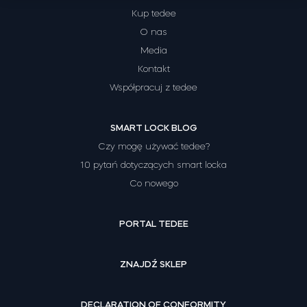
Kup tedee
O nas
Media
Tedee Dry Contact
Kontakt
Współpracuj z tedee
Tedee GO2
SMART LOCK BLOG
Czy mogę używać tedee?
Kup teraz
10 pytań dotyczących smart locka
Co nowego
PORTAL TEDEE
ZNAJDŹ SKLEP
DECLARATION OF CONFORMITY