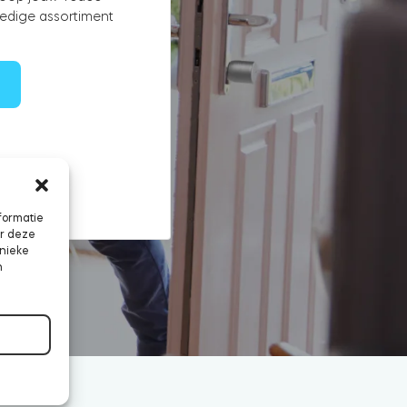
ledige assortiment
formatie
or deze
unieke
n