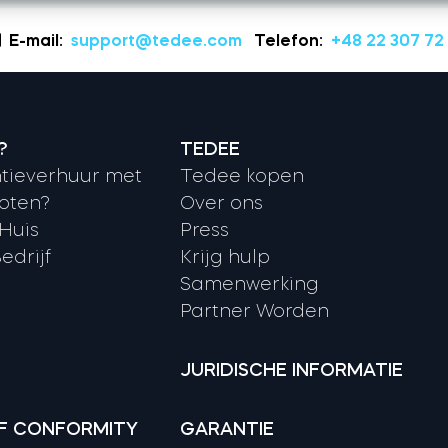
E-mail:
support@tedee.com
Telefon:
+48 22 307 72
?
TEDEE
tieverhuur met
Tedee kopen
oten?
Over ons
 Huis
Press
edrijf
Krijg hulp
Samenwerking
Partner Worden
JURIDISCHE INFORMATIE
F CONFORMITY
GARANTIE