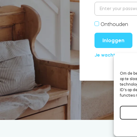
Onthouden
Inloggen
Je wachtwoord ve
Om de be
op te sl
technolo
ID's op d
functies 