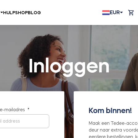
EUR
N
HULP
SHOP
BLOG
Inloggen
Kom binnen!
 e-mailadres
*
Maak een Tedee-acco
deur naar extra voorde
eerdere bestellingen,