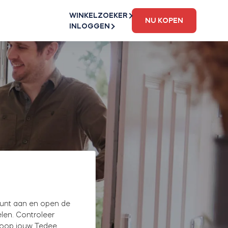
WINKELZOEKER
NU KOPEN
INLOGGEN
unt aan en open de
len. Controleer
 koop jouw Tedee