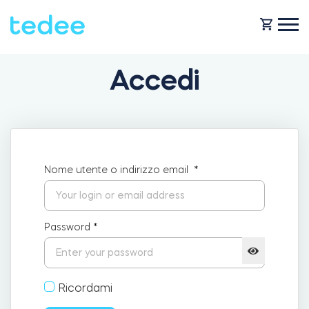
Accedi
COME FUNZIONA?
PRODOTTI
Casa
Nome utente o indirizzo email
*
Serraturas
NEGOZIO
Noleggio
Tedee GO
Password
*
ASSISTENZA
Business
Ricordami
Tedee GO2
BLOG