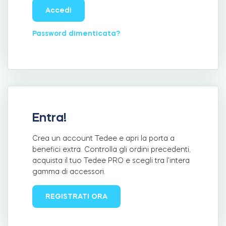
Accedi
Password dimenticata?
Integrazioni
LOCALIZZATORE DI NEGOZI
Tedee PRO
ACCEDI
ACQUISTA ORA
Accessori
Entra!
Tedee Bridge
Crea un account Tedee e apri la porta a
benefici extra. Controlla gli ordini precedenti,
acquista il tuo Tedee PRO e scegli tra l'intera
gamma di accessori.
Door Sensor
REGISTRATI ORA