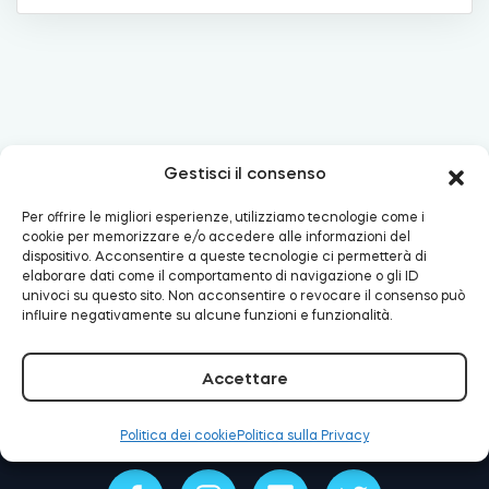
Cilindri
Adattatori
Gestisci il consenso
Per offrire le migliori esperienze, utilizziamo tecnologie come i
cookie per memorizzare e/o accedere alle informazioni del
E-mail:
support@tedee.com
Telefono:
+48
dispositivo. Acconsentire a queste tecnologie ci permetterà di
Casa acces
22 307 72 67
elaborare dati come il comportamento di navigazione o gli ID
univoci su questo sito. Non acconsentire o revocare il consenso può
influire negativamente su alcune funzioni e funzionalità.
Tedee Keypad PRO
Accettare
Politica dei cookie
Politica sulla Privacy
Tedee Biometric Module