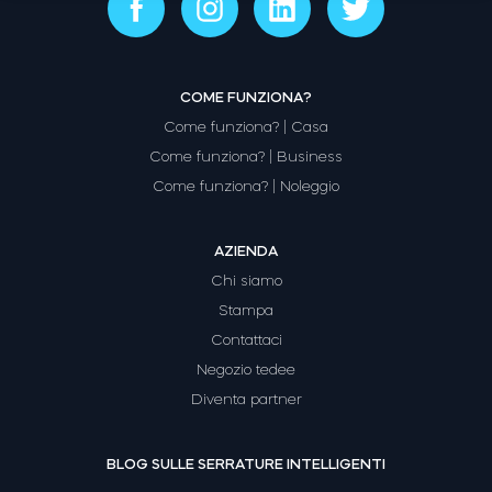
Modulo relè intelligente BleBox
COME FUNZIONA?
Come funziona? | Casa
Come funziona? | Business
Come funziona? | Noleggio
Tedee Dry Contact
AZIENDA
Chi siamo
Stampa
Tedee GO2
Contattaci
Negozio tedee
Acquista ora
Diventa partner
BLOG SULLE SERRATURE INTELLIGENTI