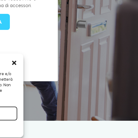
ma di accessori.
A
are e/o
metterà
o. Non
 e