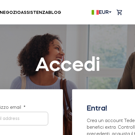
EUR
NEGOZIO
ASSISTENZA
BLOG
Accedi
Entra!
rizzo email
*
Crea un account Tedee 
benefici extra. Controll
precedenti, acquista i