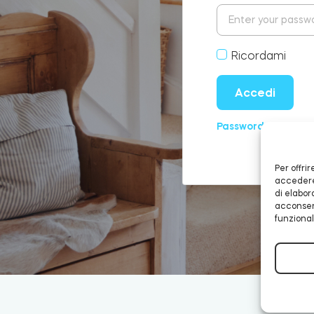
Ricordami
Accedi
Password dimenti
Per offri
accedere 
di elabor
acconsent
funzional