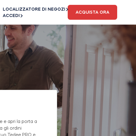
LOCALIZZATORE DI NEGOZI
ACQUISTA ORA
ACCEDI
e apri la porta a
a gli ordini
l tuo Tedee PRO e