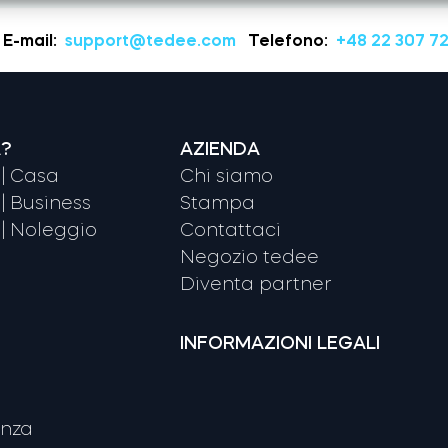
E-mail:
support@tedee.com
Telefono:
+48 22 307 72
A?
AZIENDA
| Casa
Chi siamo
| Business
Stampa
| Noleggio
Contattaci
Negozio tedee
Diventa partner
INFORMAZIONI LEGALI
enza