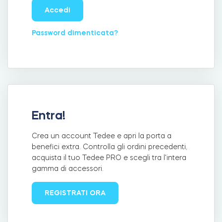
Accedi
Password dimenticata?
Integrazioni
LOCALIZZATORE DI NEGOZI
Tedee PRO
ACCEDI
ACQUISTA ORA
Accessori
Entra!
Tedee Bridge
Crea un account Tedee e apri la porta a
benefici extra. Controlla gli ordini precedenti,
acquista il tuo Tedee PRO e scegli tra l'intera
gamma di accessori.
Door Sensor
REGISTRATI ORA