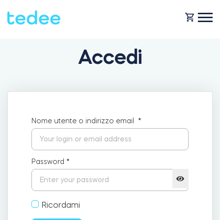
Accedi
COME FUNZIONA?
PRODOTTI
Casa
Nome utente o indirizzo email
*
Serraturas
NEGOZIO
Noleggio
Tedee GO
Password
*
ASSISTENZA
Business
Ricordami
Tedee GO2
BLOG