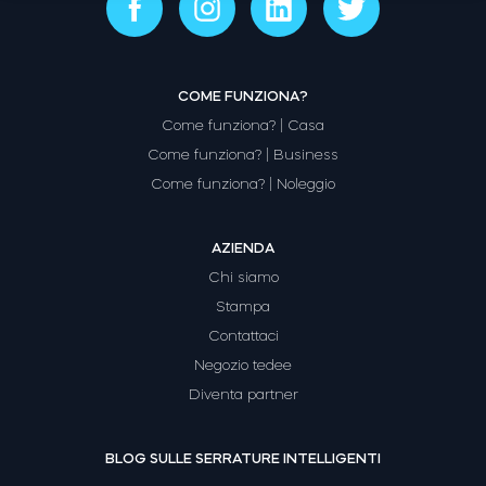
Modulo relè intelligente BleBox
COME FUNZIONA?
Come funziona? | Casa
Come funziona? | Business
Come funziona? | Noleggio
Tedee Dry Contact
AZIENDA
Chi siamo
Stampa
Tedee GO2
Contattaci
Negozio tedee
Acquista ora
Diventa partner
BLOG SULLE SERRATURE INTELLIGENTI