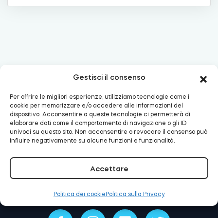
Cilindri
Adattatori
Gestisci il consenso
Per offrire le migliori esperienze, utilizziamo tecnologie come i
cookie per memorizzare e/o accedere alle informazioni del
E-mail:
support@tedee.com
Telefono:
+48
dispositivo. Acconsentire a queste tecnologie ci permetterà di
Casa acces
22 307 72 67
elaborare dati come il comportamento di navigazione o gli ID
univoci su questo sito. Non acconsentire o revocare il consenso può
influire negativamente su alcune funzioni e funzionalità.
Tedee Keypad PRO
Accettare
Politica dei cookie
Politica sulla Privacy
Tedee Biometric Module