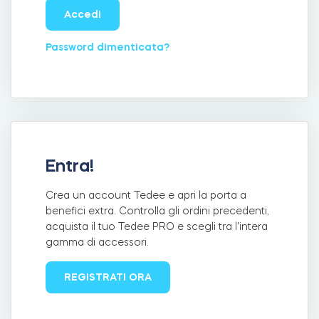
Accedi
Password dimenticata?
Integrazioni
LOCALIZZATORE DI NEGOZI
Tedee PRO
ACCEDI
ACQUISTA ORA
Accessori
Entra!
Tedee Bridge
Crea un account Tedee e apri la porta a
benefici extra. Controlla gli ordini precedenti,
acquista il tuo Tedee PRO e scegli tra l'intera
gamma di accessori.
Door Sensor
REGISTRATI ORA