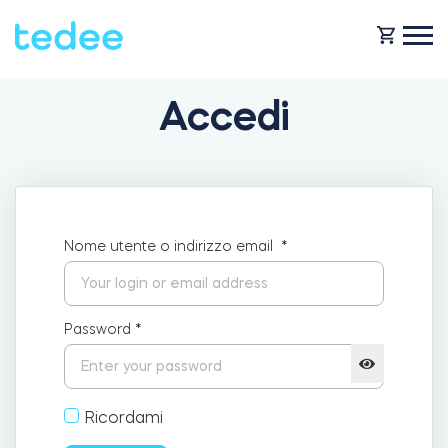
Accedi
COME FUNZIONA?
PRODOTTI
Casa
Nome utente o indirizzo email
*
Serraturas
NEGOZIO
Noleggio
Tedee GO
Password
*
ASSISTENZA
Business
Ricordami
Tedee GO2
BLOG