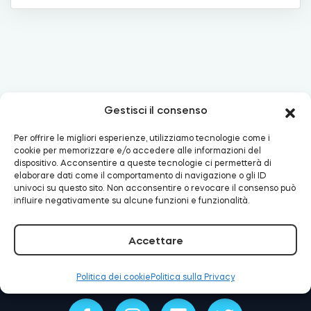
Cilindri
Adattatori
Gestisci il consenso
Per offrire le migliori esperienze, utilizziamo tecnologie come i
cookie per memorizzare e/o accedere alle informazioni del
E-mail:
support@tedee.com
Telefono:
+48
dispositivo. Acconsentire a queste tecnologie ci permetterà di
Casa acces
22 307 72 67
elaborare dati come il comportamento di navigazione o gli ID
univoci su questo sito. Non acconsentire o revocare il consenso può
influire negativamente su alcune funzioni e funzionalità.
Tedee Keypad PRO
Accettare
Politica dei cookie
Politica sulla Privacy
Tedee Biometric Module