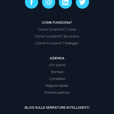
Modulo relè intelligente BleBox
COME FUNZIONA?
Come funziona? | Casa
Come funziona? | Business
Come funziona? | Noleggio
Tedee Dry Contact
AZIENDA
Chi siamo
Stampa
Tedee GO2
Contattaci
Negozio tedee
Acquista ora
Diventa partner
BLOG SULLE SERRATURE INTELLIGENTI