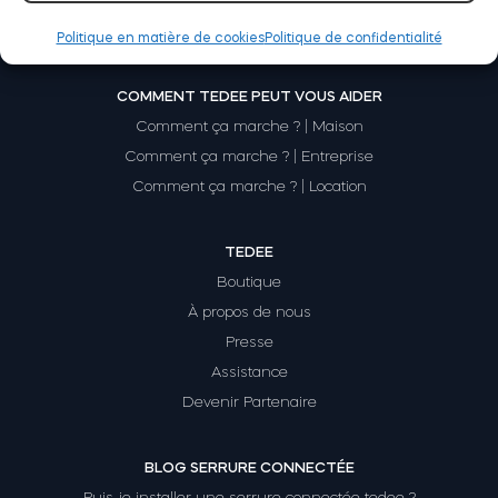
Politique en matière de cookies
Politique de confidentialité
Module relais connecté BleBox
COMMENT TEDEE PEUT VOUS AIDER
Comment ça marche ? | Maison
Comment ça marche ? | Entreprise
Comment ça marche ? | Location
Tedee Dry Contact
TEDEE
Boutique
À propos de nous
Tedee GO2
Presse
Assistance
Acheter
Devenir Partenaire
BLOG SERRURE CONNECTÉE
Puis-je installer une serrure connectée tedee ?