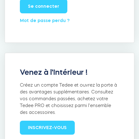
Se connecter
Mot de passe perdu ?
Intégrations
LOCALISATEUR DE BOUTIQUES
Tedee PRO
IDENTIFIANT
ACHETER
Accessoires
Venez à l'intérieur !
Tedee Bridge
Créez un compte Tedee et ouvrez la porte à
des avantages supplémentaires. Consultez
vos commandes passées, achetez votre
Tedee PRO et choisissez parmi l'ensemble
des accessoires.
Door Sensor
INSCRIVEZ-VOUS