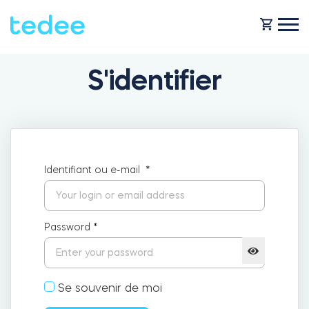
S'identifier
COMMENT ÇA MARCHE ?
PRODUITS
Maison
Identifiant ou e-mail
*
Serrures
BOUTIQUE
Location
Tedee GO
Password
*
ASSISTANCE
Entreprise
Se souvenir de moi
Tedee GO2
BLOG