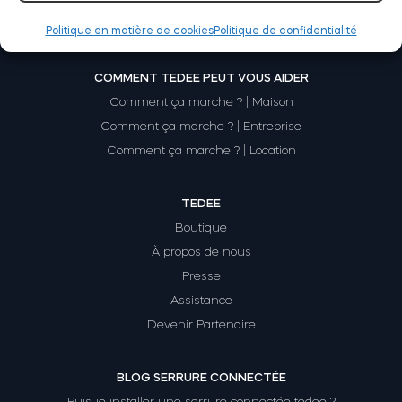
Politique en matière de cookies
Politique de confidentialité
Module relais connecté BleBox
COMMENT TEDEE PEUT VOUS AIDER
Comment ça marche ? | Maison
Comment ça marche ? | Entreprise
Comment ça marche ? | Location
Tedee Dry Contact
TEDEE
Boutique
À propos de nous
Tedee GO2
Presse
Assistance
Acheter
Devenir Partenaire
BLOG SERRURE CONNECTÉE
Puis-je installer une serrure connectée tedee ?