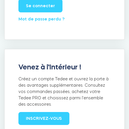
Se connecter
Mot de passe perdu ?
Intégrations
LOCALISATEUR DE BOUTIQUES
Tedee PRO
IDENTIFIANT
ACHETER
Accessoires
Venez à l'intérieur !
Tedee Bridge
Créez un compte Tedee et ouvrez la porte à
des avantages supplémentaires. Consultez
vos commandes passées, achetez votre
Tedee PRO et choisissez parmi l'ensemble
des accessoires.
Door Sensor
INSCRIVEZ-VOUS