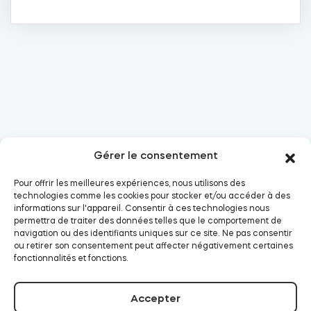
Cylindres
Adaptateurs
Gérer le consentement
Accès à la maison
E-mail:
support@tedee.com
Pour offrir les meilleures expériences, nous utilisons des
technologies comme les cookies pour stocker et/ou accéder à des
informations sur l'appareil. Consentir à ces technologies nous
Tedee Keypad PRO
permettra de traiter des données telles que le comportement de
navigation ou des identifiants uniques sur ce site. Ne pas consentir
ou retirer son consentement peut affecter négativement certaines
fonctionnalités et fonctions.
Tedee Biometric Module
Accepter