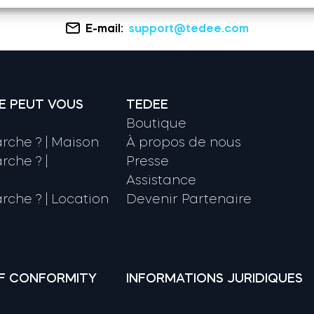
E-mail:
support@tedee.com
E PEUT VOUS
TEDEE
Boutique
che ? | Maison
À propos de nous
che ? |
Presse
Assistance
che ? | Location
Devenir Partenaire
F CONFORMITY
INFORMATIONS JURIDIQUES