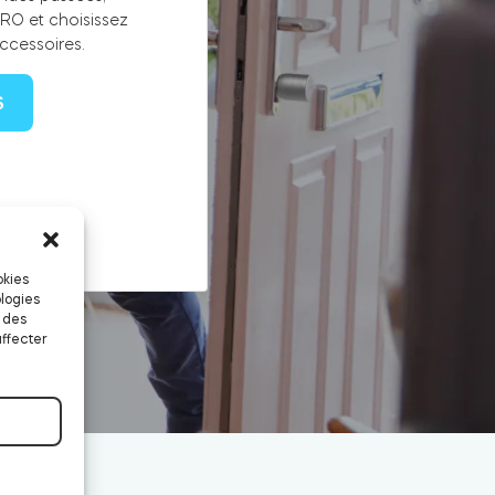
RO et choisissez
ccessoires.
S
okies
logies
 des
affecter