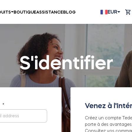
EUR
UITS
BOUTIQUE
ASSISTANCE
BLOG
S'identifier
Venez à l'intér
il
*
Créez un compte Tedee
porte à des avantages
Consultez vos comman