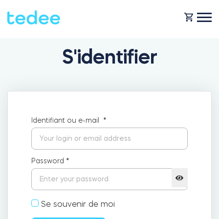
S'identifier
COMMENT ÇA MARCHE ?
PRODUITS
Maison
Identifiant ou e-mail
*
Serrures
BOUTIQUE
Location
Tedee GO
Password
*
ASSISTANCE
Entreprise
Se souvenir de moi
Tedee GO2
BLOG