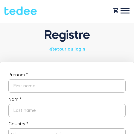
Registre
COMMENT ÇA MARCHE ?
Retour au login
PRODUITS
Maison
Serrures
Prénom
*
BOUTIQUE
Location
Tedee GO
Nom
*
ASSISTANCE
Entreprise
Country
*
Tedee GO2
BLOG