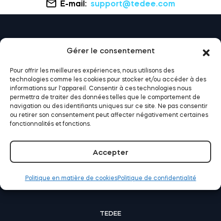
E-mail:
support@tedee.com
Cylindres
Gérer le consentement
Adaptateurs
Pour offrir les meilleures expériences, nous utilisons des
technologies comme les cookies pour stocker et/ou accéder à des
informations sur l'appareil. Consentir à ces technologies nous
permettra de traiter des données telles que le comportement de
navigation ou des identifiants uniques sur ce site. Ne pas consentir
ou retirer son consentement peut affecter négativement certaines
Accès à la maison
fonctionnalités et fonctions.
COMMENT TEDEE PEUT VOUS AIDER
Accepter
Tedee Keypad PRO
Comment ça marche ? | Maison
Comment ça marche ? | Entreprise
Politique en matière de cookies
Politique de confidentialité
Comment ça marche ? | Location
Tedee Biometric Module
TEDEE