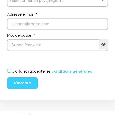
Sélectionner un pays/région…
Adresse e-mail
*
Intégrations
LOCALISATEUR DE BOUTIQUES
Tedee PRO
IDENTIFIANT
ACHETER
Mot de passe
*
Accessoires
Tedee Bridge
J’ai lu et j’accepte les
conditions générales
S’inscrire
Door Sensor