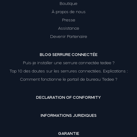
Boutique
À propos de nous
Presse
Module relais connecté BleBox
Assistance
Devenir Partenaire
BLOG SERRURE CONNECTÉE
Tedee Dry Contact
Puis-je installer une serrure connectée tedee ?
Top 10 des doutes sur les serrures connectées. Explications :
Comment fonctionne le portail de bureau Tedee ?
Tedee GO2
DECLARATION OF CONFORMITY
Acheter
INFORMATIONS JURIDIQUES
GARANTIE