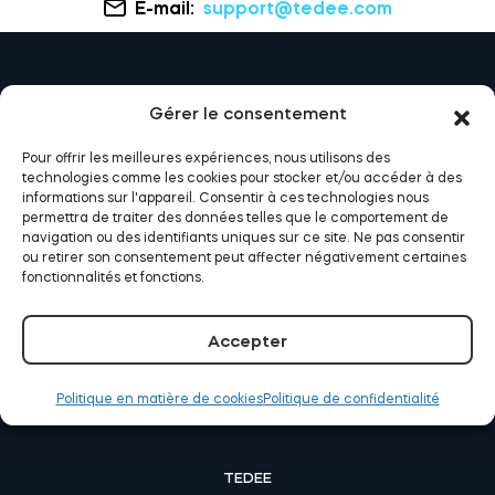
E-mail:
support@tedee.com
Cylindres
Gérer le consentement
Adaptateurs
Pour offrir les meilleures expériences, nous utilisons des
technologies comme les cookies pour stocker et/ou accéder à des
informations sur l'appareil. Consentir à ces technologies nous
permettra de traiter des données telles que le comportement de
navigation ou des identifiants uniques sur ce site. Ne pas consentir
ou retirer son consentement peut affecter négativement certaines
Accès à la maison
fonctionnalités et fonctions.
COMMENT TEDEE PEUT VOUS AIDER
Accepter
Tedee Keypad PRO
Comment ça marche ? | Maison
Comment ça marche ? | Entreprise
Politique en matière de cookies
Politique de confidentialité
Comment ça marche ? | Location
Tedee Biometric Module
TEDEE