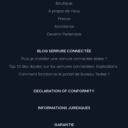
Boutique
À propos de nous
Presse
Module relais connecté BleBox
Assistance
Devenir Partenaire
BLOG SERRURE CONNECTÉE
Tedee Dry Contact
Puis-je installer une serrure connectée tedee ?
Top 10 des doutes sur les serrures connectées. Explications :
Comment fonctionne le portail de bureau Tedee ?
Tedee GO2
DECLARATION OF CONFORMITY
Acheter
INFORMATIONS JURIDIQUES
GARANTIE