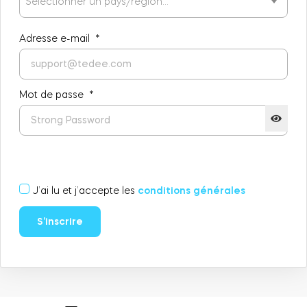
Sélectionner un pays/région…
Adresse e-mail
*
Intégrations
LOCALISATEUR DE BOUTIQUES
Tedee PRO
IDENTIFIANT
ACHETER
Mot de passe
*
Accessoires
Tedee Bridge
J’ai lu et j’accepte les
conditions générales
S’inscrire
Door Sensor