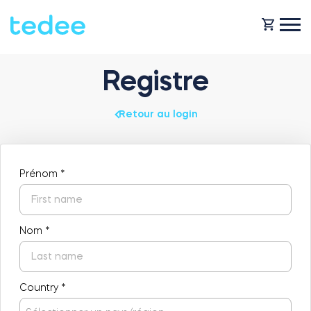
Registre
COMMENT ÇA MARCHE ?
Retour au login
PRODUITS
Maison
Serrures
Prénom
*
BOUTIQUE
Location
Tedee GO
Nom
*
ASSISTANCE
Entreprise
Country
*
Tedee GO2
BLOG