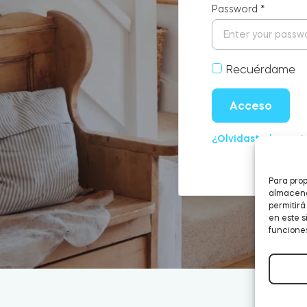
Password
*
Recuérdame
Acceso
¿Olvidaste la con
Para prop
almacenar
permitir
en este s
funciones