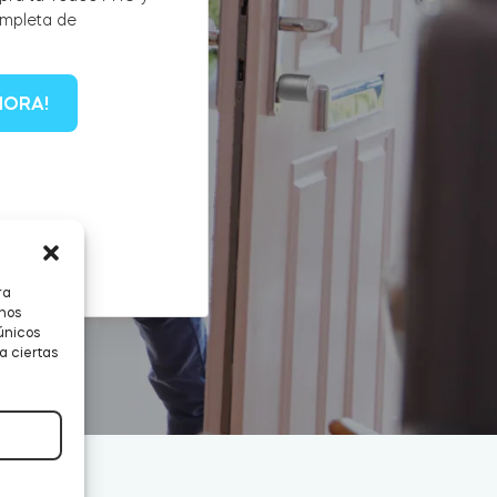
ompleta de
HORA!
ra
 nos
únicos
a ciertas