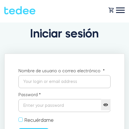
Iniciar sesión
¿CÓMO FUNCIONA?
PRODUCTOS
Casa
Nombre de usuario o correo electrónico
*
Cerraduras
SOPORTE
Alquiler
Tedee GO
Password
*
TIENDA
Empresa
Recuérdame
Tedee GO2
BLOG