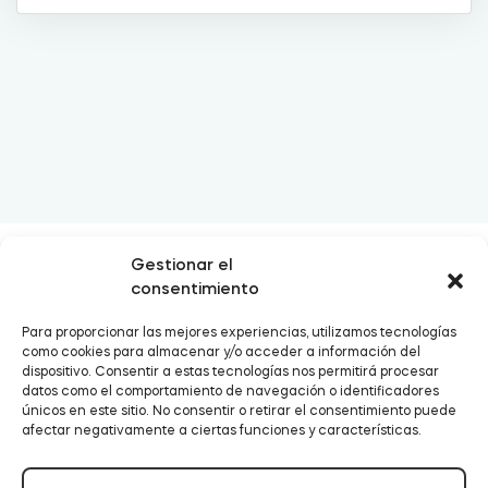
Cilindro modular europeo Tedee
Adaptadores
E-mail:
support@tedee.com
Teléfono:
+34
Accesorios hogar
Gestionar el
930 46 74 48
consentimiento
Para proporcionar las mejores experiencias, utilizamos tecnologías
Tedee Keypad PRO
como cookies para almacenar y/o acceder a información del
dispositivo. Consentir a estas tecnologías nos permitirá procesar
datos como el comportamiento de navegación o identificadores
únicos en este sitio. No consentir o retirar el consentimiento puede
afectar negativamente a ciertas funciones y características.
Tedee Biometric Module