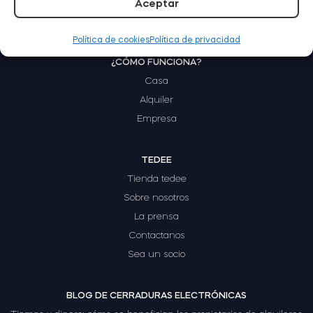
Aceptar
Política de cookies
Política de privacidad
Módulo de Smart Relé BleBox
¿CÓMO FUNCIONA?
Casa
Alquiler
Empresa
Tedee Dry Contact
TEDEE
Tienda tedee
Sobre nosotros
Tedee GO2
La prensa
Contactanos
Comprar ahora
Sea un socio
BLOG DE CERRADURAS ELECTRÓNICAS