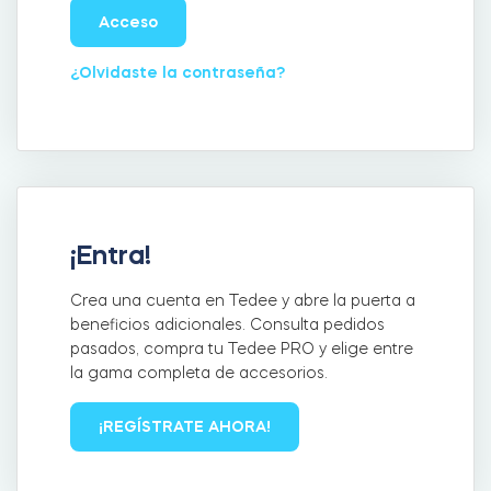
Acceso
¿Olvidaste la contraseña?
Integraciones
LOCALIZADOR DE TIENDAS
Tedee PRO
INICIAR SESIÓN
COMPRAR AHORA
Accesorios
¡Entra!
Tedee Bridge
Crea una cuenta en Tedee y abre la puerta a
beneficios adicionales. Consulta pedidos
pasados, compra tu Tedee PRO y elige entre
la gama completa de accesorios.
Door Sensor
¡REGÍSTRATE AHORA!