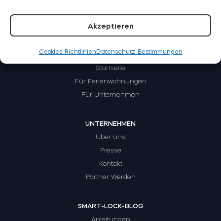
Akzeptieren
BleBox Smart Relais Modul
Cookies-Richtlinien
Datenschutz-Bestimmungen
WIE FUNKTIONIERT ES?
Startseite
Für Ferienwohnungen
Tedee GO2
Für Unternehmen
Jetzt kaufen
UNTERNEHMEN
Über uns
Presse
Kontakt
Partner Werden
SMART-LOCK-BLOG
Anleitungen