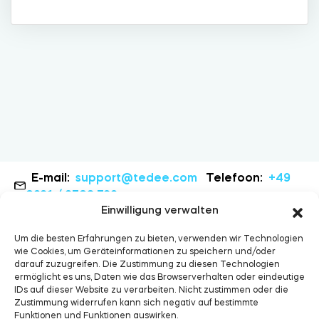
Zylinder
Adapter
Heim-Zugang
E-mail:
support@tedee.com
Telefoon:
+49
0931 / 9708 739
Einwilligung verwalten
Tedee Keypad PRO
Um die besten Erfahrungen zu bieten, verwenden wir Technologien
wie Cookies, um Geräteinformationen zu speichern und/oder
darauf zuzugreifen. Die Zustimmung zu diesen Technologien
ermöglicht es uns, Daten wie das Browserverhalten oder eindeutige
IDs auf dieser Website zu verarbeiten. Nicht zustimmen oder die
Tedee Biometric Module
Zustimmung widerrufen kann sich negativ auf bestimmte
Funktionen und Funktionen auswirken.