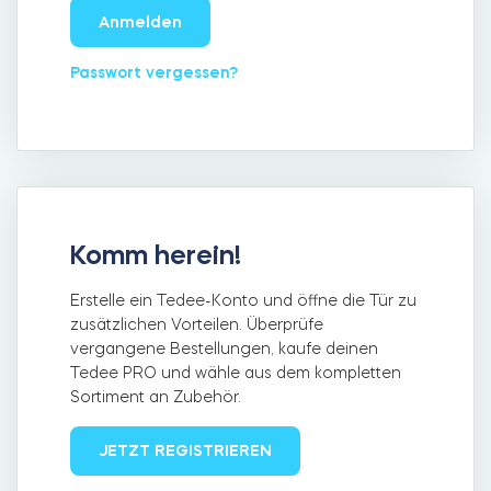
Anmelden
Passwort vergessen?
Integrationen
FILIALSUCHER
Tedee PRO
ANMELDEN
JETZT KAUFEN
Zubehör
Komm herein!
Tedee Bridge
Erstelle ein Tedee-Konto und öffne die Tür zu
zusätzlichen Vorteilen. Überprüfe
vergangene Bestellungen, kaufe deinen
Tedee PRO und wähle aus dem kompletten
Sortiment an Zubehör.
Door Sensor
JETZT REGISTRIEREN