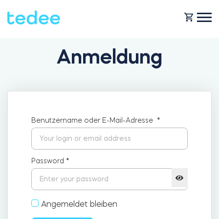
Anmeldung
WIE FUNKTIONIERT ES?
PRODUKTE
Zuhause
Benutzername oder E-Mail-Adresse
*
Schlosses
HILFE
Vermietung
Tedee GO
Password
*
SHOP
Für Geschäfte
Angemeldet bleiben
Tedee GO2
BLOG