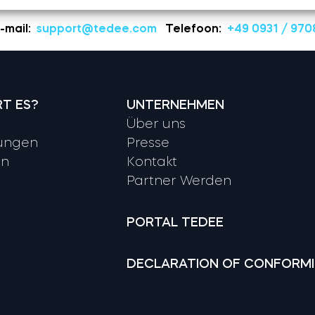
-mail:
support@tedee.com
Telefoon:
+49 0931 / 970
RT ES?
UNTERNEHMEN
Über uns
ungen
Presse
en
Kontakt
Partner Werden
PORTAL TEDEE
DECLARATION OF CONFORM