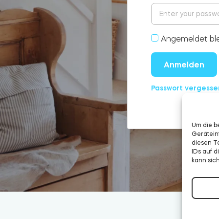
Angemeldet bl
Anmelden
Passwort vergesse
Um die b
Gerätein
diesen T
IDs auf 
kann sic