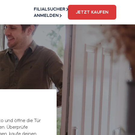
FILIALSUCHER
JETZT KAUFEN
ANMELDEN
to und öffne die Tür
len. Überprüfe
en, kaufe deinen