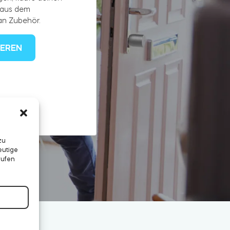
 aus dem
an Zubehör.
IEREN
zu
eutige
rufen