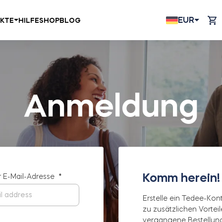
EUR
KTE
HILFE
SHOP
BLOG
Anmeldung
Komm herein!
 E-Mail-Adresse
*
Erstelle ein Tedee-Kon
zu zusätzlichen Vortei
vergangene Bestellung