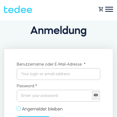
Anmeldung
WIE FUNKTIONIERT ES?
PRODUKTE
Zuhause
Benutzername oder E-Mail-Adresse
*
Schlosses
HILFE
Vermietung
Tedee GO
Password
*
SHOP
Für Geschäfte
Angemeldet bleiben
Tedee GO2
BLOG