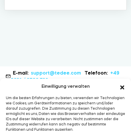
Zylinder
Adapter
Heim-Zugang
E-mail:
support@tedee.com
Telefoon:
+49
0931 / 9708 739
Einwilligung verwalten
Tedee Keypad PRO
Um die besten Erfahrungen zu bieten, verwenden wir Technologien
wie Cookies, um Geräteinformationen zu speichern und/oder
darauf zuzugreifen. Die Zustimmung zu diesen Technologien
ermöglicht es uns, Daten wie das Browserverhalten oder eindeutige
IDs auf dieser Website zu verarbeiten. Nicht zustimmen oder die
Tedee Biometric Module
Zustimmung widerrufen kann sich negativ auf bestimmte
Funktionen und Funktionen auswirken.