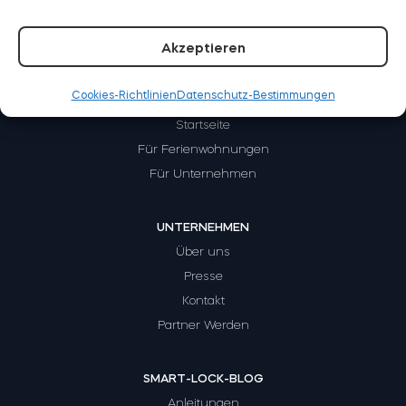
Akzeptieren
BleBox Smart Relais Modul
Cookies-Richtlinien
Datenschutz-Bestimmungen
WIE FUNKTIONIERT ES?
Startseite
Für Ferienwohnungen
Tedee GO2
Für Unternehmen
Jetzt kaufen
UNTERNEHMEN
Über uns
Presse
Kontakt
Partner Werden
SMART-LOCK-BLOG
Anleitungen