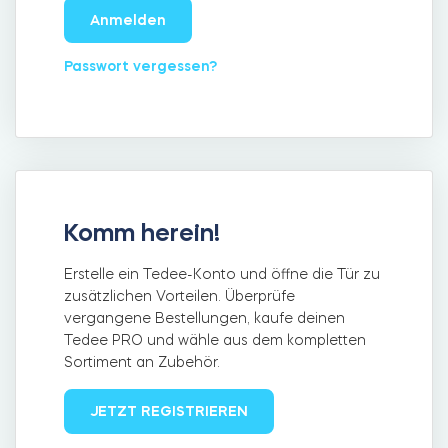
Anmelden
Passwort vergessen?
Integrationen
FILIALSUCHER
Tedee PRO
ANMELDEN
JETZT KAUFEN
Zubehör
Komm herein!
Tedee Bridge
Erstelle ein Tedee-Konto und öffne die Tür zu
zusätzlichen Vorteilen. Überprüfe
vergangene Bestellungen, kaufe deinen
Tedee PRO und wähle aus dem kompletten
Sortiment an Zubehör.
Door Sensor
JETZT REGISTRIEREN